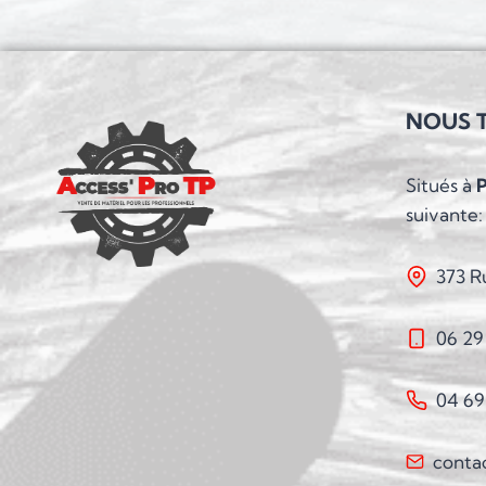
NOUS 
Situés à
suivante:
373 R
06 29
04 69
conta